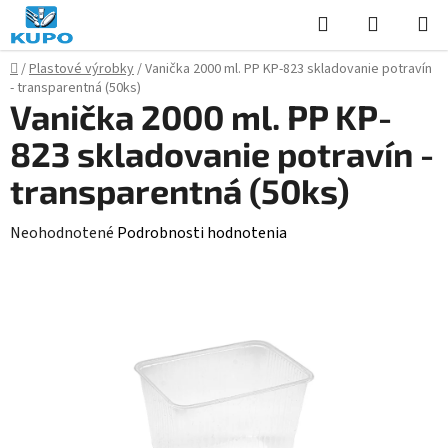
Prejsť
Hľadať
NÁKUP
na
KOŠÍK
obsah
Domov
/
Plastové výrobky
/
Vanička 2000 ml. PP KP-823 skladovanie potravín
- transparentná (50ks)
Vanička 2000 ml. PP KP-
823 skladovanie potravín -
transparentná (50ks)
Priemerné
Neohodnotené
Podrobnosti hodnotenia
hodnotenie
produktu
je
0,0
z
5
hviezdičiek.