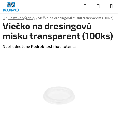
Prejsť
Hľadať
NÁKUP
na
KOŠÍK
obsah
Domov
/
Plastové výrobky
/
Viečko na dresingovú misku transparent (100ks)
Viečko na dresingovú
misku transparent (100ks)
Priemerné
Neohodnotené
Podrobnosti hodnotenia
hodnotenie
produktu
je
0,0
z
5
hviezdičiek.