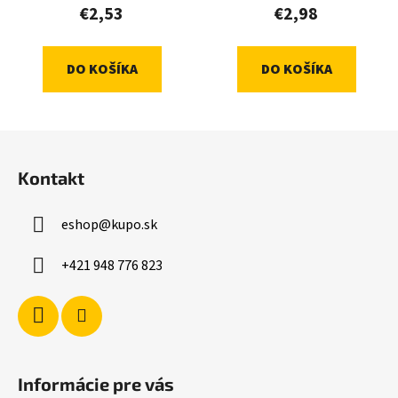
€2,53
€2,98
DO KOŠÍKA
DO KOŠÍKA
Z
á
Kontakt
p
ä
eshop
@
kupo.sk
t
i
+421 948 776 823
e
Informácie pre vás