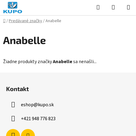
Prejsť
Hľadať
NÁKUP
na
KOŠÍK
obsah
Domov
/
Predávané značky
/
Anabelle
Anabelle
Žiadne produkty značky
Anabelle
sa nenašli...
Z
á
Kontakt
p
ä
eshop
@
kupo.sk
t
i
+421 948 776 823
e