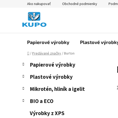
Prejsť
Ako nakupovať
Obchodné podmienky
Podmi
na
obsah
Papierové výrobky
Plastové výrobk
Domov
/
Predávané značky
/
Burton
B
K
Preskočiť
Papierové výrobky
a
kategórie
o
t
č
Plastové výrobky
e
n
g
Mikrotén, hliník a igelit
ý
ó
p
r
BIO a ECO
i
a
e
n
Výrobky z XPS
e