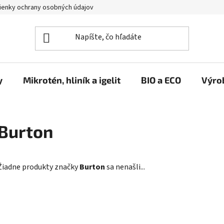
enky ochrany osobných údajov
y
Mikrotén, hliník a igelit
BIO a ECO
Výro
Burton
Žiadne produkty značky
Burton
sa nenašli...