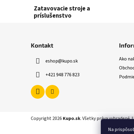
l
Zatavovacie stroje a
príslušenstvo
Z
á
Kontakt
Infor
p
ä
Ako na
eshop
@
kupo.sk
t
Obchod
i
+421 948 776 823
Podmie
e
Copyright 2026
Kupo.sk
. Všetky práva vyhradené.
U
Na prispôsob