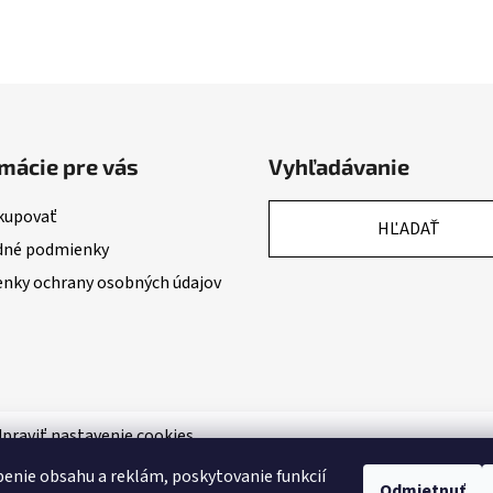
mácie pre vás
Vyhľadávanie
kupovať
HĽADAŤ
né podmienky
nky ochrany osobných údajov
praviť nastavenie cookies
enie obsahu a reklám, poskytovanie funkcií
Odmietnuť