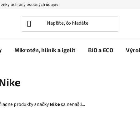
enky ochrany osobných údajov
y
Mikrotén, hliník a igelit
BIO a ECO
Výro
Nike
Žiadne produkty značky
Nike
sa nenašli...