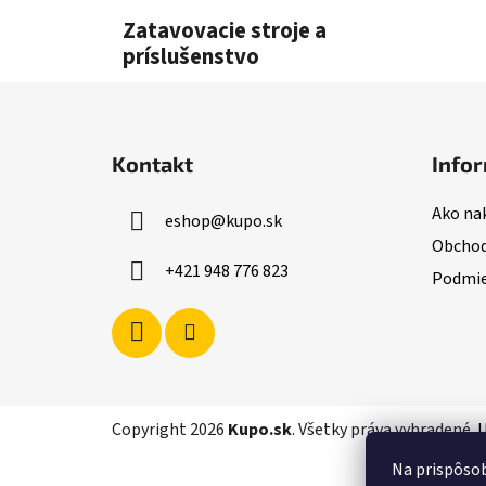
l
Zatavovacie stroje a
príslušenstvo
Z
á
Kontakt
Infor
p
ä
Ako na
eshop
@
kupo.sk
t
Obchod
i
+421 948 776 823
Podmie
e
Copyright 2026
Kupo.sk
. Všetky práva vyhradené.
U
Na prispôsob