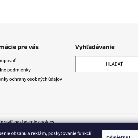
mácie pre vás
Vyhľadávanie
kupovať
HĽADAŤ
né podmienky
nky ochrany osobných údajov
praviť nastavenie cookies
enie obsahu a reklám, poskytovanie funkcií
Odmietnuť