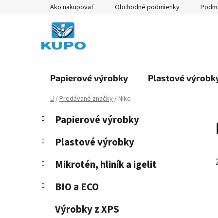
Prejsť
Ako nakupovať
Obchodné podmienky
Podmi
na
obsah
Papierové výrobky
Plastové výrobk
Domov
/
Predávané značky
/
Nike
B
K
Preskočiť
Papierové výrobky
a
kategórie
o
t
č
Plastové výrobky
e
n
g
Mikrotén, hliník a igelit
ý
ó
p
r
BIO a ECO
i
a
e
n
Výrobky z XPS
e