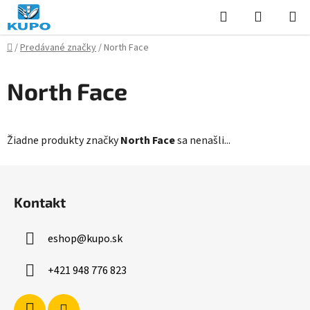
Prejsť
Hľadať
NÁKUP
na
KOŠÍK
obsah
Domov
/
Predávané značky
/
North Face
North Face
Žiadne produkty značky
North Face
sa nenašli...
Z
á
Kontakt
p
ä
eshop
@
kupo.sk
t
i
+421 948 776 823
e