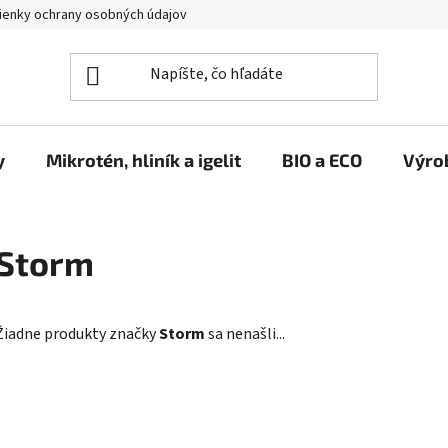
enky ochrany osobných údajov
y
Mikrotén, hliník a igelit
BIO a ECO
Výro
Storm
Žiadne produkty značky
Storm
sa nenašli...