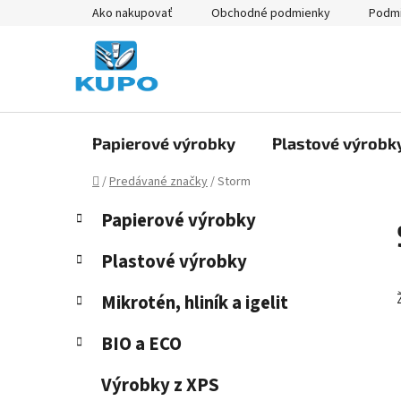
Prejsť
Ako nakupovať
Obchodné podmienky
Podmi
na
obsah
Papierové výrobky
Plastové výrobk
Domov
/
Predávané značky
/
Storm
B
K
Preskočiť
Papierové výrobky
a
kategórie
o
t
č
Plastové výrobky
e
n
g
Mikrotén, hliník a igelit
ý
ó
p
r
BIO a ECO
i
a
e
n
Výrobky z XPS
e