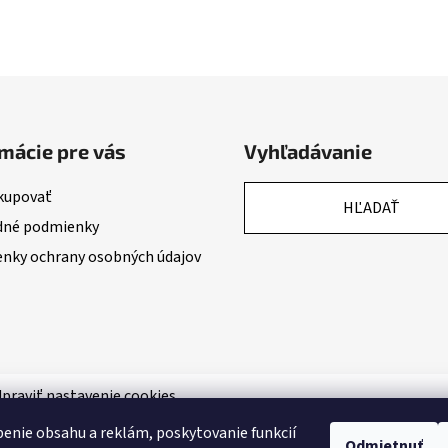
mácie pre vás
Vyhľadávanie
kupovať
HĽADAŤ
né podmienky
nky ochrany osobných údajov
praviť nastavenie cookies
enie obsahu a reklám, poskytovanie funkcií
Odmietnuť