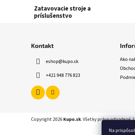
l
Zatavovacie stroje a
príslušenstvo
Z
á
Kontakt
Infor
p
ä
Ako na
eshop
@
kupo.sk
t
Obchod
i
+421 948 776 823
Podmie
e
Copyright 2026
Kupo.sk
. Všetky práva vyhradené.
U
Na prispôsob