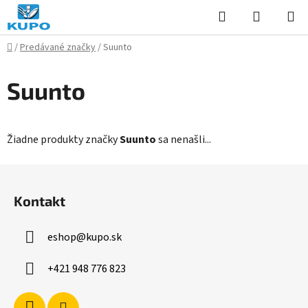
Prejsť
Hľadať
NÁKUP
na
KOŠÍK
obsah
Domov
/
Predávané značky
/
Suunto
Suunto
Žiadne produkty značky
Suunto
sa nenašli...
Z
á
Kontakt
p
ä
eshop
@
kupo.sk
t
i
+421 948 776 823
e